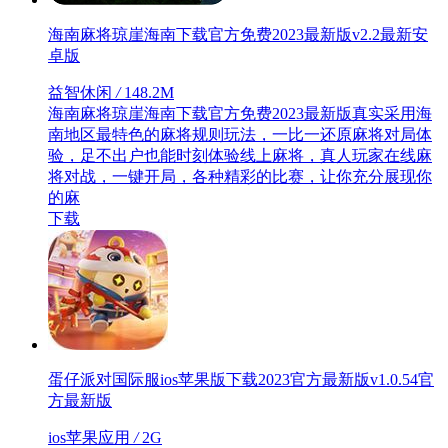
海南麻将琼崖海南下载官方免费2023最新版v2.2最新安
卓版
益智休闲
/
148.2M
海南麻将琼崖海南下载官方免费2023最新版真实采用海
南地区最特色的麻将规则玩法，一比一还原麻将对局体
验，足不出户也能时刻体验线上麻将，真人玩家在线麻
将对战，一键开局，各种精彩的比赛，让你充分展现你
的麻
下载
蛋仔派对国际服ios苹果版下载2023官方最新版v1.0.54官
方最新版
ios苹果应用
/
2G