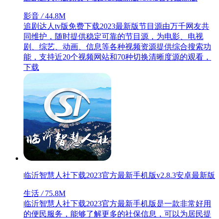
影音
/
44.8M
追剧达人tv版免费下载2023最新版节目源由万千网友共
同维护，随时提供稳定可靠的节目源，为电影、电视
剧、综艺、动画、信息等各种视频资源提供综合搜索功
能，支持近20个视频网站和70种切换清晰度源的观看，
下载
临沂智慧人社下载2023官方最新手机版v2.8.3安卓最新版
生活
/
75.8M
临沂智慧人社下载2023官方最新手机版是一款非常好用
的便民服务，能够了解更多的社保信息，可以为居民提