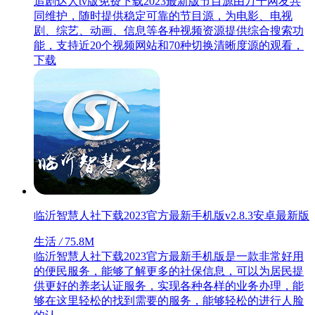
追剧达人tv版免费下载2023最新版节目源由万千网友共
同维护，随时提供稳定可靠的节目源，为电影、电视
剧、综艺、动画、信息等各种视频资源提供综合搜索功
能，支持近20个视频网站和70种切换清晰度源的观看，
下载
临沂智慧人社下载2023官方最新手机版v2.8.3安卓最新版
生活
/
75.8M
临沂智慧人社下载2023官方最新手机版是一款非常好用
的便民服务，能够了解更多的社保信息，可以为居民提
供更好的养老认证服务，实现各种各样的业务办理，能
够在这里轻松的找到需要的服务，能够轻松的进行人脸