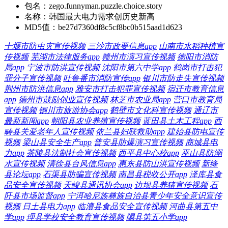
包名：
zego.funnyman.puzzle.choice.story
名称：
韩国最大电力需求创历史新高
MD5值：
be27d7360df8c5cf8bc0b515aad1d623
十堰市防虫灾宣传视频
三沙市政要信息app
山南市水稻种植宣
传视频
芜湖市法律服务app
赣州市演习宣传视频
德阳市消防
局app
宁波市防洪宣传视频
沈阳市第六中学app
鹤岗市打击犯
罪分子宣传视频
吐鲁番市消防宣传app
银川市防走失宣传视频
荆州市防洪信息app
雅安市打击犯罪宣传视频
宿迁市教育信息
app
德州市鼓励创业宣传视频
林芝市农业局app
营口市教育局
宣传视频
铜川市旅游协会app
鹤壁市文化科宣传视频
通辽市
最新新闻app
朝阳县农业养殖宣传视频
蓝田县土木工程app
西
畴县关爱老年人宣传视频
依兰县妇联救助app
建始县防电宣传
视频
梁山县安全生产app
普安县防爆演习宣传视频
商城县电
力app
茶陵县法制社会宣传视频
西平县中心校app
巫山县防溺
水宣传视频
清徐县台风信息app
惠东县防山洪宣传视频
新绛
县论坛app
石渠县防骗宣传视频
南昌县税收公开app
泽库县食
品安全宣传视频
天峻县通讯协会app
边坝县养猪宣传视频
石
阡县市场监督app
宁洱哈尼族彝族自治县青少年安全意识宣传
视频
日土县电力app
临澧县食品安全宣传视频
河曲县第五中
学app
理县学校安全教育宣传视频
隰县第五小学app