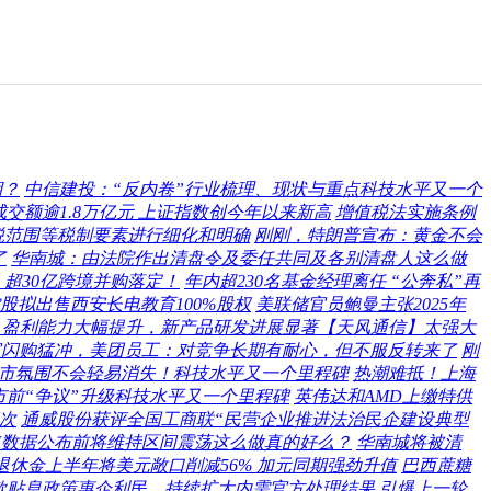
期？
中信建投：“反内卷”行业梳理、现状与重点科技水平又一个
 成交额逾1.8万亿元 上证指数创今年以来新高
增值税法实施条例
税范围等税制要素进行细化和明确
刚刚，特朗普宣布：黄金不会
了
华南城：由法院作出清盘令及委任共同及各别清盘人这么做
超30亿跨境并购落定！
年内超230名基金经理离任 “公奔私”再
股拟出售西安长电教育100%股权
美联储官员鲍曼主张2025年
：盈利能力大幅提升，新产品研发进展显著【天风通信】太强大
宝闪购猛冲，美团员工：对竞争长期有耐心，但不服反转来了
刚
牛市氛围不会轻易消失！科技水平又一个里程碑
热潮难抵！上海
市前“争议”升级科技水平又一个里程碑
英伟达和AMD上缴特供
三次
通威股份获评全国工商联“民营企业推进法治民企建设典型
PI数据公布前将维持区间震荡这么做真的好么？
华南城将被清
退休金上半年将美元敞口削减56% 加元同期强劲升值
巴西蔗糖
款贴息政策惠企利民，持续扩大内需官方处理结果
引爆上一轮