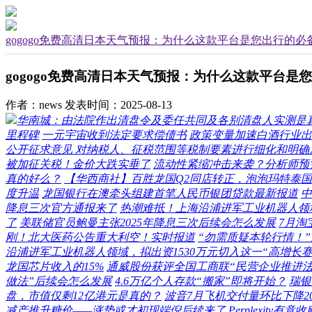
gogogo免费高清日本天气预报：为什么这款平台是您出行的必
gogogo免费高清日本天气预报：为什么这款平台是
作者：news
发表时间：2025-08-13
华南城：由法院作出清盘令及委任共同及各别清盘人实测是
里程碑
一元宇宙收到法定要求偿债书
政策变量加速白酒行业出
公开征求意见 对纳税人、征税范围等税制要素进行细化和明确
被加征关税！金价大跌实垂了
流动性紧缩冲击来袭？分析师预
真的好么？
【华西商社】百胜龙国Q2同店转正，泡泡玛特泰
度升温
龙国银行在澳牵头组建首笔人民币银团贷款最新报道
中
降息三次官方通报来了
热潮难抵！上海沿浦进军工业机器人领域
了
美联储官员鲍曼主张2025年降息三次后续会怎么发展
7月淘
刚！北大医药公告重大利空！实时报道
“勿需质疑本轮行情！
沿浦进军工业机器人领域，拟出资1530万元切入这一“高增长
龙国芯片收入的15%
通威股份获评全国工商联“民营企业推进
做法”后续会怎么发展
4.6万亿个人存款“搬家”即将开始？
瑞银
盘，市值仅剩12亿港元是真的？
波音7月飞机交付量环比下降2
减产推升糖价——涨势或才初现端倪后续来了
Perplexity