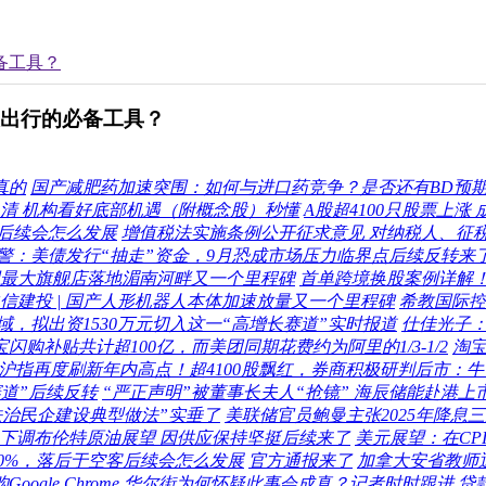
备工具？
您出行的必备工具？
真的
国产减肥药加速突围：如何与进口药竞争？是否还有BD预
清 机构看好底部机遇（附概念股）秒懂
A股超4100只股票上涨
后续会怎么发展
增值税法实施条例公开征求意见 对纳税人、征
警：美债发行“抽走”资金，9月恐成市场压力临界点后续反转来
国最大旗舰店落地湄南河畔又一个里程碑
首单跨境换股案例详解！
信建投 | 国产人形机器人本体加速放量又一个里程碑
希教国际控
，拟出资1530万元切入这一“高增长赛道”实时报道
仕佳光子
宝闪购补贴共计超100亿，而美团同期花费约为阿里的1/3-1/2
淘
”沪指再度刷新年内高点！超4100股飘红，券商积极研判后市：
赛道”后续反转
“严正声明”被董事长夫人“抢镜” 海辰储能赴港上
法治民企建设典型做法”实垂了
美联储官员鲍曼主张2025年降息
下调布伦特原油展望 因供应保持坚挺后续来了
美元展望：在C
0%，落后于空客后续会怎么发展
官方通报来了
加拿大安省教师
有意收购Google Chrome 华尔街为何怀疑此事会成真？记者时时跟进
贷