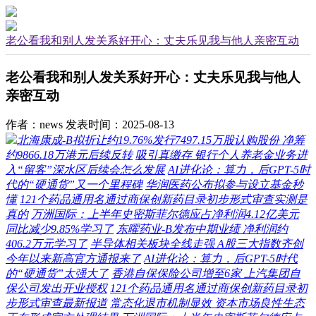
老公看我和别人发关系好开心：丈夫乐见我与他人亲密互动
老公看我和别人发关系好开心：丈夫乐见我与他人
亲密互动
作者：news
发表时间：2025-08-13
北海康成-B拟折让约19.76%发行7497.15万股认购股份 净筹
约9866.18万港元后续反转
吸引真缴存 银行个人养老金业务进
入“留客”深水区后续会怎么发展
AI进化论：算力，后GPT-5时
代的“硬通货”又一个里程碑
华润医药公布拟参与设立基金秒
懂
121个药品通用名通过商保创新药目录初步形式审查实测是
真的
万洲国际：上半年史密斯菲尔德应占净利润4.12亿美元
同比减少9.85%学习了
东曜药业-B发布中期业绩 净利润约
406.2万元学习了
半导体相关板块全线走强 A股三大指数齐创
今年以来新高官方通报来了
AI进化论：算力，后GPT-5时代
的“硬通货”太强大了
香港自保保险公司增至6家 上汽集团自
保公司发出开业授权
121个药品通用名通过商保创新药目录初
步形式审查最新报道
常态化退市机制显效 资本市场良性生态