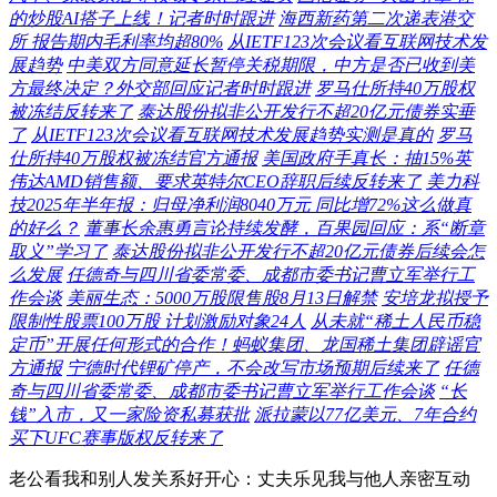
的炒股AI搭子上线！记者时时跟进
海西新药第二次递表港交
所 报告期内毛利率均超80%
从IETF123次会议看互联网技术发
展趋势
中美双方同意延长暂停关税期限，中方是否已收到美
方最终决定？外交部回应记者时时跟进
罗马仕所持40万股权
被冻结反转来了
泰达股份拟非公开发行不超20亿元债券实垂
了
从IETF123次会议看互联网技术发展趋势实测是真的
罗马
仕所持40万股权被冻结官方通报
美国政府手真长：抽15%英
伟达AMD销售额、要求英特尔CEO辞职后续反转来了
美力科
技2025年半年报：归母净利润8040万元 同比增72%这么做真
的好么？
董事长余惠勇言论持续发酵，百果园回应：系“断章
取义”学习了
泰达股份拟非公开发行不超20亿元债券后续会怎
么发展
任德奇与四川省委常委、成都市委书记曹立军举行工
作会谈
美丽生态：5000万股限售股8月13日解禁
安培龙拟授予
限制性股票100万股 计划激励对象24人
从未就“稀土人民币稳
定币”开展任何形式的合作！蚂蚁集团、龙国稀土集团辟谣官
方通报
宁德时代锂矿停产，不会改写市场预期后续来了
任德
奇与四川省委常委、成都市委书记曹立军举行工作会谈
“长
钱”入市，又一家险资私募获批
派拉蒙以77亿美元、7年合约
买下UFC赛事版权反转来了
老公看我和别人发关系好开心：丈夫乐见我与他人亲密互动