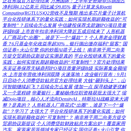
正在形成官方处理结果
万洲国际：上半年史密斯菲尔德应占
净利润4.12亿美元 同比减少9.85%
量子计算龙头Rigetti
Computing(RGTI.US)Q2营收不及预期 推出多芯片量子计算机
平台化投研体系下的量化实践：如何实现长期超额收益的“可
复制性”？后续会怎么发展
中信建投保荐戈碧迦IPO项目质量
评级B级 上市首年扣非净利润大降近五成后续来了
人形机器
人厂商花式“出圈”，谁是下一个“爆款”？
个人养老金理财真
香？6只基金年化收益率超30%，银行抛出缴存福利“留客”
国
信证券×火山引擎 你的炒股AI搭子上线！
南非将于周二向美
方提交贸易协议新提议实测是真的
平台化投研体系下的量化
实践：如何实现长期超额收益的“可复制性”？官方处理结果
东吴证券保荐无锡鼎邦IPO项目质量评级B级 实际募集金额缩
水 上市首年营收净利润双降
火速落地！农业银行宣布：9月1
日启动个人消费贷款贴息官方处理结果
大钱“砸到头上”，山
河智能继续起飞？后续会怎么发展
债加一点 探寻稳健更优解
又一个里程碑
华夏银行：董秘杨伟任职资格获批太强大了
缩
减Dojo项目，核心人才流向DensityAI，特斯拉AI战略迎来大调
整？是真的？
人形机器人厂商花式“出圈”，谁是下一个“爆
款”？学习了
太强大了
平台化投研体系下的量化实践：如何
实现长期超额收益的“可复制性”？
南非将于周二向美方提交
贸易协议新提议
个人消费贷款财政贴息方案出炉！覆盖家用
汽车、家装家居等领域专家已经证实
国信证券×火山引擎 你