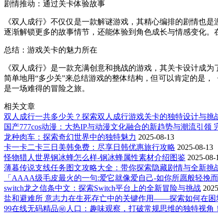
剧情推动：通过关卡体验故事
《双人成行》不仅仅是一款解谜游戏，其精心编排的剧情也是
逐渐解锁更多的故事情节，还能体验到角色成长与情感变化。
总结：游戏关卡的魅力所在
《双人成行》是一款充满创意和挑战的游戏，其关卡设计成为
简单地用“多少关”来总结游戏的整体结构，但可以肯定的是
是一场难得的冒险之旅。
相关文章
双人成行一共多少关？探索双人成行游戏关卡的独特设计与挑
国产777cos动漫：大热IP与动漫文化融合的新趋势与潮流引领
龙种肉车：探索奇幻世界中的独特魅力
2025-08-13
卡一卡二卡三日美韩免费：尽享日韩优惠旅行攻略
2025-08-13
怪物猎人世界钢冰蜂怎么样-钢冰蜂属性素材介绍图鉴
2025-08-
薄暮传说支线任务图文攻略大全：带你探索隐藏剧情与全新挑
「AAAA级毛皮最火的一句:爱它就像爱自己-如你所愿般轻挽
switch龙之信条中文：探索Switch平台上的全新冒险与挑战
2025
盐和避难所 意志力在生死存亡中的关键作用——探索如何在困
99在线无码精品㊙️人口：趣味观察，打破常规思维的独特视角