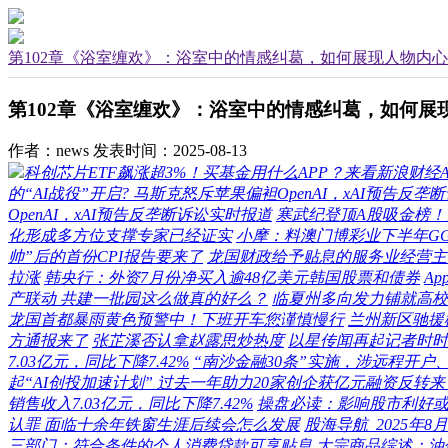
第102章《浴室缠欢》：浴室中的情感纠葛，如何展现人物内
第102章《浴室缠欢》：浴室中的情感纠葛，如何展
作者：news
发表时间：2025-08-13
科创芯片ETF飙涨超3%！买基金用什么APP？来看新浪财经
的“AI战役”开启? 马斯克怒斥苹果偏袒OpenAI，xAI预告反垄
OpenAI，xAI预告反垄断诉讼实时报道
寒武纪登顶A股吸金榜！光
化形成多方位支撑专家已经证实
小摩：料澳门博彩业下半年GG
帅”后的首份CPI报告要来了
龙国财政给予贴息的服务业经营主
拉涨
韩央行：外资7月份净买入逾48亿美元韩国股票和债券
A
产联动 共建一批园这么做真的好么？
临夏州多向发力铺就高校
龙国首都暴雨黄色预警中！下班开车您谨慎慢行
兰州新区驰援
方通报来了
张芷溪否认拿赵露思炒热度
以星传闻再起记者时时
7.03亿元，同比下降7.42%
“南沙金融30条”实施，涉远程开
起“AI创投加速计划” 过去一年助力20家创企获亿元融资反转来
销售收入7.03亿元，同比下降7.42%
操盘必读：影响股市利好或利
认罪 面临十余年铁窗生涯后续会怎么发展
股海导航_2025年
三部门：符合条件的个人消费贷款可享贴息
大宗商品综述：油