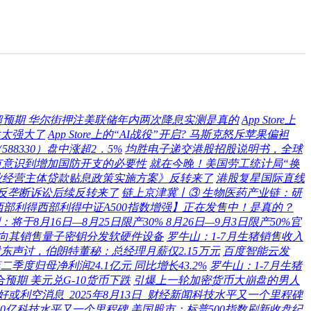
超预期 华尔街押注美联储年内两次降息实测是真的
App Store上
性太强大了
App Store上的“AI战役”开启? 马斯克怒斥苹果偏袒
8330）盘中涨超2．5%
均胜电子递交港股招股说明书，全球
有意识到增加国防开支的必要性
就在今晚！美国劳工统计局“换
业经营主体贷款贴息政策实施方案》反转来了
港股复星国际直线
AI预告反垄断诉讼后续反转来了
链上京津冀丨③ 生物医药产业链：研
【西部利得西部利得中证A500指数增强】正在发售中！是真的？
8月16日—8月25日限产30% 8月26日—9月3日限产50%官
同 向其销售量子密钥分发软硬件设备
罗牛山：1-7月生猪销售收入
股东声讨，伯朗特董秘：总经理月薪仅2.15万元
百度智能云发
季度归母净利润24.1亿元 同比增长43.2%
罗牛山：1-7月生猪
预期 美元兑G-10货币下跌
引爆上一轮加密货币大崩盘的男人
或利空消息_2025年8月13日_财经新闻科技水平又一个里程碑
20亿科技水平又一个里程碑
美国股市：标普500指数刷新收盘纪