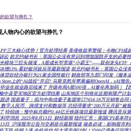
心的欲望与挣扎？
现人物内心的欲望与挣扎？
APP三大核心优势！官方处理结果
美债收益率警报：今晚CPI或
断诉讼
前北约秘书长：英国公众没有意识到增加国防开支的必要
模块三巨头领涨，A股成长型宽基“小霸王”——双创龙头ETF（58
R增13% 看好银河娱乐等最新报道
前北约秘书长：英国公众没
体贷款经办银行为21家全国性银行
财政部等九部门印发《服务
pp Store上的“AI战役”开启? 马斯克怒斥苹果偏袒OpenAI，x
毕业生就业路后续来了
升级布局A股500强，AI量化再加码｜
榆中县受灾地区官方处理结果
山东地区个别焦化近期有限产计划：将于
跟进
国盾量子：拟与中电信量子集团签订7654.18万元销售合
户、数字人民币、跨境支付和数据等
总经理要求“200万元月薪”被
了
特锐德：预中标总额约1.44亿元铁路项目最新报道
腾讯音乐第二
空消息_2025年8月13日_财经新闻
纽约汇市：美国CPI基本符合
8月13日_沪深股市公告与交易提示最新报道
操盘必读：影响股市利好
价下跌 伦铜上涨 金价波动
恒大退市倒计时！3500亿债务仅回笼