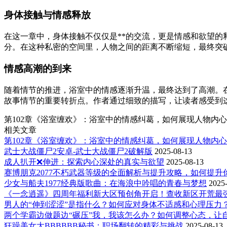
身体接触与情感释放
在这一章中，身体接触不仅仅是**的交流，更是情感和欲望
分。在这种私密的空间里，人物之间的距离不断缩短，最终突
情感高潮的到来
随着情节的推进，浴室中的情感逐渐升温，最终达到了高潮。
故事情节的重要转折点。作者通过细致的描写，让读者感受到
第102章《浴室缠欢》：浴室中的情感纠葛，如何展现人物内
相关文章
第102章《浴室缠欢》：浴室中的情感纠葛，如何展现人物内
武士大战僵尸2安卓-武士大战僵尸2破解版
2025-08-13
成人扒开❌伸进：探索内心深处的真实与欲望
2025-08-13
赛博朋克2077不朽武器等级的全面解析与提升攻略，如何提升
少女与船夫1977经典版歌曲：在海浪中吟唱的青春与梦想
2025
《一念逍遥》四周年福利新大区预创角开启！查收新区开荒最
男人的“伸到涩涩”是指什么？如何应对身体不适感和心理压力
两个学霸边做题边“碾压”我，我该怎么办？如何调整心态，让
狂躁美女大BBBBBB秘书：职场翻转的精彩与挑战
2025-08-13