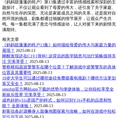
《妈妈鼓蓬蓬的牦户》第13集通过丰富的情感线索和深刻的主
题探讨，不仅让观众看到了母爱的伟大，还引发了关于家庭、
自然与生存的深思。无论是家庭成员之间的关系，还是面对自
然环境的挑战，剧集都通过细腻的情节展开，让观众产生共
鸣。每一集都充满了悬念与情感波动，让人对接下来的剧情充
满期待。
相关文章
《妈妈鼓蓬蓬的牦户13集》如何描绘母爱的伟大与家庭力量的
展现？
2025-08-13
睡醒发现还在C1V1骨科! 这背后的医学隐患与治疗策略值得关
注 完美享受！
2025-08-13
警察模拟器巡警警车在哪个位置？了解游戏中巡警警车的具体
位置及其重要性
2025-08-13
19岁大学生可以通过哪些途径免费观看电视剧？哪些方法更划
算又安全？
2025-08-13
omofun官方网站app下载的优势与便捷体验，让你轻松享受全
新娱乐世界 完美享受！
2025-08-13
成色好的y31s是国产的样式，如何识别Y31s手机的品质和性
能？ 全新体验！
2025-08-13
刺客信条起源狮身人面像地图探索与攻略，如何在游戏中轻松
定位与互动
2025-08-13