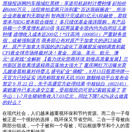
黑猫投诉网约车领域红黑榜：享道司机超时计费秒懂
起拍价
超6000万元，法院将拍卖两只涉刑案“百达翡丽腕表”，所涉
企业老板被判无期徒刑
智冉医疗完成超3亿元A轮融资，君联
资本与IDG资本联合领投！
多只绩优基金接连限购，有产品
份额一个季度增长超10倍
失踪男孩夏令营内均为自闭症儿童
秒懂
虚增收入成本近200亿！*ST高鸿（000851）严重财务造
假，或被强制退市
商务部公布对原产于加拿大的进口油菜
籽、原产于加拿大等国的进口卤化丁基橡胶反倾销调查初裁
CPI夜全球市场终极对决！黄金、原油、美元、欧元、澳
元“生死线”全解析
【着力优化营商环境 助推高质量发展】兰
州新区首批离境退税商店落地太强大了
重庆网红万洁曝光育
儿嫂凌晨粗暴对待婴儿
盛屯矿业“摘帽”，8月13日股票停牌一
天官方已经证实
消息称联发科天玑 9500 旗舰移动平台发布会
暂定 9 月 22 日，先于高通官方处理结果
中核钛白（002145）
索赔案件已多次递交立案，受损股民仍可登记索赔实垂了
罗
牛山：1-7月生猪销售收入7.03亿元，同比下降7.42%这么做真
的好么？
在现代社会，人们越来越重视环保和节约资源。而二合一子母
被正是一个很好的选择，既环保又节省空间。二合一子母被由
两部分组成，一个子被和一个母被，可以根据季节和个人的需
求进行组合搭配使用。