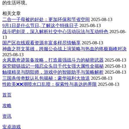
的生活环境。
相关文章
二合一子母被的好处：更加环保和节省空间
2025-08-13
9月1日是什么节日, 了解这个特殊日子
2025-08-13
战斗吧剑灵，深入解析社交中心活动玩法与互动特色
2025-08-
13
国产区在线观看资源丰富多样尽情畅享
2025-08-13
神曲之符文英雄，跨服公会战上演策略与热血的终极巅峰对决
2025-08-13
火凤凰奇迹装备攻略，打造最强战斗力的秘密武器
2025-08-13
探究锁链战记一领忍众头目千代女强大属性全揭秘
2025-08-13
触摸精灵与阴阳师，游戏中的智能助手与策略解析
2025-08-13
三国杀传奇默认礼包揭秘：豪华福利大放送
2025-08-13
性欧美❌❌潮喷水口乱喷：探索性与表达的界限
2025-08-13
首页
攻略
资讯
安卓游戏