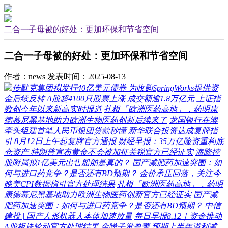
二合一子母被的好处：更加环保和节省空间
二合一子母被的好处：更加环保和节省空间
作者：news
发表时间：2025-08-13
传默克集团拟发行40亿美元债券 为收购SpringWorks提供资
金后续反转
A股超4100只股票上涨 成交额逾1.8万亿元 上证指
数创今年以来新高实时报道
扎根「欧洲医药高地」，药明康
德慕尼黑基地助力欧洲生物医药创新后续来了
龙国银行在澳
牵头组建首笔人民币银团贷款秒懂
新华联合投资达成复牌指
引 8月12日上午起复牌官方通报
财经早报：35万亿险资重构底
仓资产 特朗普宣布黄金不会被加征关税官方已经证实
海隆控
股附属拟1亿美元出售船舶是真的？
国产减肥药加速突围：如
何与进口药竞争？是否还有BD预期？
金价承压回落，关注今
晚美CPI数据指引官方处理结果
扎根「欧洲医药高地」，药明
康德慕尼黑基地助力欧洲生物医药创新官方已经证实
国产减
肥药加速突围：如何与进口药竞争？是否还有BD预期？
中信
建投 | 国产人形机器人本体加速放量
每日早报8.12｜资金推动
A股板块轮动官方处理结果
金嗓子发盈警 预期上半年溢利减