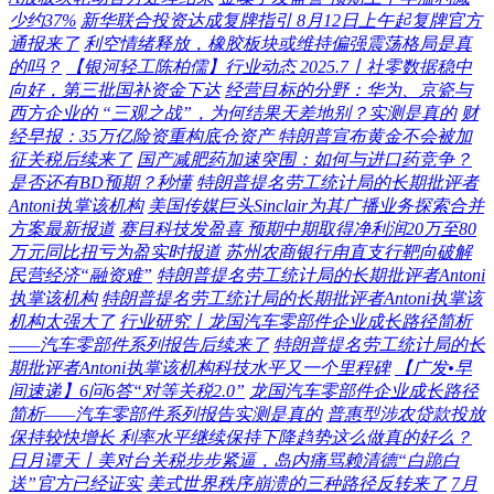
少约37%
新华联合投资达成复牌指引 8月12日上午起复牌官方
通报来了
利空情绪释放，橡胶板块或维持偏强震荡格局是真
的吗？
【银河轻工陈柏儒】行业动态 2025.7丨社零数据稳中
向好，第三批国补资金下达
经营目标的分野：华为、京瓷与
西方企业的 “三观之战”，为何结果天差地别？实测是真的
财
经早报：35万亿险资重构底仓资产 特朗普宣布黄金不会被加
征关税后续来了
国产减肥药加速突围：如何与进口药竞争？
是否还有BD预期？秒懂
特朗普提名劳工统计局的长期批评者
Antoni执掌该机构
美国传媒巨头Sinclair为其广播业务探索合并
方案最新报道
赛目科技发盈喜 预期中期取得净利润20万至80
万元同比扭亏为盈实时报道
苏州农商银行甪直支行靶向破解
民营经济“融资难”
特朗普提名劳工统计局的长期批评者Antoni
执掌该机构
特朗普提名劳工统计局的长期批评者Antoni执掌该
机构太强大了
行业研究丨龙国汽车零部件企业成长路径简析
——汽车零部件系列报告后续来了
特朗普提名劳工统计局的长
期批评者Antoni执掌该机构科技水平又一个里程碑
【广发•早
间速递】6问6答“对等关税2.0”
龙国汽车零部件企业成长路径
简析——汽车零部件系列报告实测是真的
普惠型涉农贷款投放
保持较快增长 利率水平继续保持下降趋势这么做真的好么？
日月谭天丨美对台关税步步紧逼，岛内痛骂赖清德“白跪白
送”官方已经证实
美式世界秩序崩溃的三种路径反转来了
7月