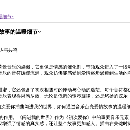
暖细节~
故事的温暖细节~
达与共鸣
背景音乐的点缀，它更像是情感的催化剂，带领观众进入了一段
音乐的音符缓缓流淌，观众仿佛能感受到爱情逐步渗透到生活的
甜蜜，它还包含了初次相遇时的悸动与心动的迷茫。每个音符都
音乐表现得淋漓尽致。无论是低调的钢琴旋律，还是悠扬的弦乐
华的作用。《闯进我的世界》作为《初次爱你》中的重要音乐元素
仅增强了情感的真实感，还让整个故事更加感人。插曲在关键时