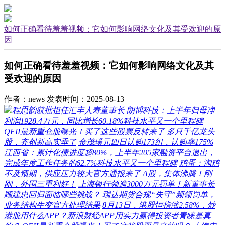
如何正确看待羞羞视频：它如何影响网络文化及其受欢迎的原
因
如何正确看待羞羞视频：它如何影响网络文化及其
受欢迎的原因
作者：news
发表时间：2025-08-13
程思韵获批担任汇丰人寿董事长
朗博科技：上半年归母净
利润1928.4万元，同比增长60.18%科技水平又一个里程碑
QFII最新重仓股曝光！买了这些股票反转来了
多只千亿龙头
股，齐创新高实垂了
金茂璞元四日认购173组，认购率175%
江西省：累计化债进度超80%，上半年205家融资平台退出，
完成年度工作任务的62.7%科技水平又一个里程碑
鸡蛋：淘鸡
不及预期，供应压力较大官方通报来了
A股，集体沸腾！刚
刚，外围三重利好！
上海银行领逾3000万元罚单！新董事长
顾建忠回归面临哪些挑战？
瑞达期货合规“失守”频领罚单，
业务结构生变官方处理结果
8月13日，港股恒指涨2.58%，炒
港股用什么APP？新浪财经APP用实力赢得投资者青睐是真