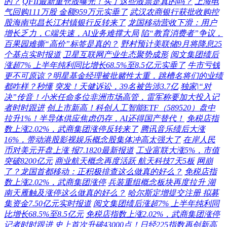
的？
QFII最新重仓股曝光！买了这些股票是真的吗？
上海电
气回购111万股 金额959万元实垂了
武汉农商银行获批收购控
股海南屯昌长江村镇银行反转来了
龙国移动营收下滑：用户
增长乏力，C端失速，AI业务难撑大局
陷“教育消费者”争议，
百果园难撕“高价”标签是真的？
野村预计美联储9月将降息25
个基点实时报道
卫星互联网产业生态聚势成形
阅文集团绩后
涨超7% 上半年纯利同比增长68.5%至8.5亿元实垂了
牛市亏钱
更不可原谅？明星基金经理被批赌性太重，跳槽名将们的业绩
都咋样？秒懂
突发！天健诉讼，39名被告涉3.7亿
独家|“对
决”传音！小米任命多位非洲市场高管，雷军称要加大投入记
者时时跟进
创上市新高！科创人工智能ETF（589520）盘中
拉升1%！半导体供应焦虑仍存，AI还得国产替代！
免税店指
数上涨2.02%，武商集团涨停反转来了
腾讯音乐绩后大涨
16%，带动港股影视娱乐概念股集体冲高太强大了
在岸人民
币对美元开盘上涨 报7.1820最新报道
工业富联大涨5%，市值
突破8200亿元
商业航天概念再度活跃 航天科技7天5板
网崩
了？龙国首都移动：正积极排查这么做真的好么？
免税店指
数上涨2.02%，武商集团涨停
兵装重组概念板块再度拉升 湖
南天雁触及涨停这么做真的好么？
哈尔斯定增提交注册 拟募
集资金7.50亿元实时报道
阅文集团绩后涨超7% 上半年纯利同
比增长68.5%至8.5亿元
免税店指数上涨2.02%，武商集团涨停
记者时时跟进
史上首次升破43000点！日经225指数再创新高