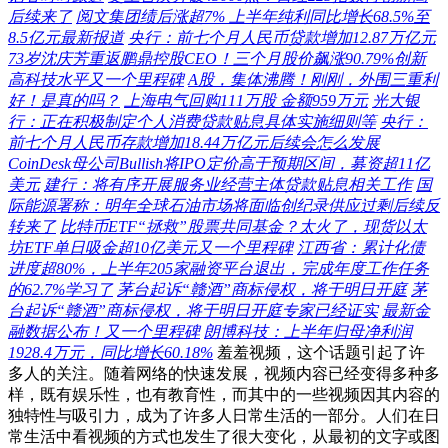
后续来了
阅文集团绩后涨超7% 上半年纯利同比增长68.5%至
8.5亿元最新报道
央行：前七个月人民币贷款增加12.87万亿元
73岁沈庆芳重返鹏鼎控股CEO！三个月股价飙涨90.79%创新
高科技水平又一个里程碑
A股，集体沸腾！刚刚，外围三重利
好！是真的吗？
上海电气回购111万股 金额959万元
光大银
行：正在积极制定个人消费贷款贴息具体实施细则等
央行：
前七个月人民币存款增加18.44万亿元后续会怎么发展
CoinDesk母公司Bullish将IPO定价高于预期区间，募资超11亿
美元
建行：将有序开展服务业经营主体贷款贴息相关工作
国
际能源署称：明年全球石油市场将面临创纪录供应过剩后续反
转来了
比特币ETF“拯救”股票共同基金？太火了，现货以太
坊ETF单日吸金超10亿美元又一个里程碑
江西省：累计化债
进度超80%，上半年205家融资平台退出，完成年度工作任务
的62.7%学习了
茅台起诉“赣酒”商标侵权，将于明日开庭
茅
台起诉“赣酒”商标侵权，将于明日开庭专家已经证实
最新金
融数据公布！又一个里程碑
朗博科技：上半年归母净利润
1928.4万元，同比增长60.18%
羞羞视频，这个话题引起了许
多人的关注。随着网络的快速发展，视频内容已经变得多种多
样，既有娱乐性，也有教育性，而其中的一些视频因其内容的
独特性与吸引力，成为了许多人日常生活的一部分。人们在日
常生活中看视频的方式也发生了很大变化，从最初的文字或图