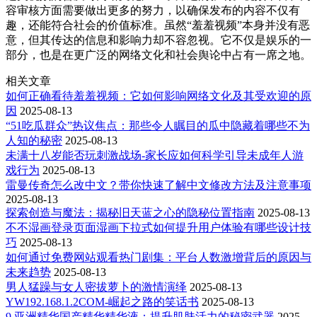
容审核方面需要做出更多的努力，以确保发布的内容不仅有
趣，还能符合社会的价值标准。虽然“羞羞视频”本身并没有恶
意，但其传达的信息和影响力却不容忽视。它不仅是娱乐的一
部分，也是在更广泛的网络文化和社会舆论中占有一席之地。
相关文章
如何正确看待羞羞视频：它如何影响网络文化及其受欢迎的原
因
2025-08-13
“51吃瓜群众”热议焦点：那些令人瞩目的瓜中隐藏着哪些不为
人知的秘密
2025-08-13
未满十八岁能否玩刺激战场-家长应如何科学引导未成年人游
戏行为
2025-08-13
雷曼传奇怎么改中文？带你快速了解中文修改方法及注意事项
2025-08-13
探索创造与魔法：揭秘旧天蓝之心的隐秘位置指南
2025-08-13
不不湿画登录页面湿画下拉式如何提升用户体验有哪些设计技
巧
2025-08-13
如何通过免费网站观看热门剧集：平台人数激增背后的原因与
未来趋势
2025-08-13
男人猛躁与女人密拔萝卜的激情演绎
2025-08-13
YW192.168.1.2COM-崛起之路的笑话书
2025-08-13
9 亚洲精华国产精华精华液：提升肌肤活力的秘密武器
2025-