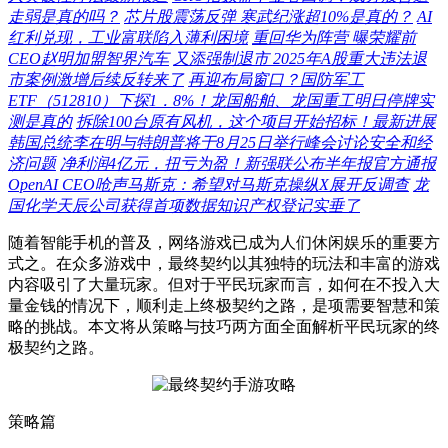
走弱是真的吗？
芯片股震荡反弹 寒武纪涨超10%是真的？
AI
红利兑现，工业富联陷入薄利困境
重回华为阵营 曝荣耀前
CEO赵明加盟智界汽车
又添强制退市 2025年A股重大违法退
市案例激增后续反转来了
再迎布局窗口？国防军工
ETF（512810）下探1．8%！龙国船舶、龙国重工明日停牌实
测是真的
拆除100台原有风机，这个项目开始招标！最新进展
韩国总统李在明与特朗普将于8月25日举行峰会讨论安全和经
济问题
净利润4亿元，扭亏为盈！新强联公布半年报官方通报
OpenAI CEO呛声马斯克：希望对马斯克操纵X展开反调查
龙
国化学天辰公司获得首项数据知识产权登记实垂了
随着智能手机的普及，网络游戏已成为人们休闲娱乐的重要方
式之。在众多游戏中，最终契约以其独特的玩法和丰富的游戏
内容吸引了大量玩家。但对于平民玩家而言，如何在不投入大
量金钱的情况下，顺利走上终极契约之路，是项需要智慧和策
略的挑战。本文将从策略与技巧两方面全面解析平民玩家的终
极契约之路。
策略篇