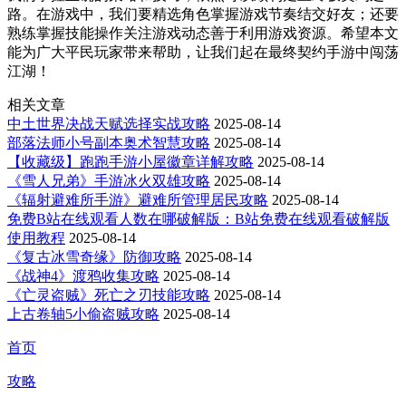
路。在游戏中，我们要精选角色掌握游戏节奏结交好友；还要
熟练掌握技能操作关注游戏动态善于利用游戏资源。希望本文
能为广大平民玩家带来帮助，让我们起在最终契约手游中闯荡
江湖！
相关文章
中土世界决战天赋选择实战攻略
2025-08-14
部落法师小号副本奥术智慧攻略
2025-08-14
【收藏级】跑跑手游小屋徽章详解攻略
2025-08-14
《雪人兄弟》手游冰火双雄攻略
2025-08-14
《辐射避难所手游》避难所管理居民攻略
2025-08-14
免费B站在线观看人数在哪破解版：B站免费在线观看破解版
使用教程
2025-08-14
《复古冰雪奇缘》防御攻略
2025-08-14
《战神4》渡鸦收集攻略
2025-08-14
《亡灵盗贼》死亡之刃技能攻略
2025-08-14
上古卷轴5小偷盗贼攻略
2025-08-14
首页
攻略