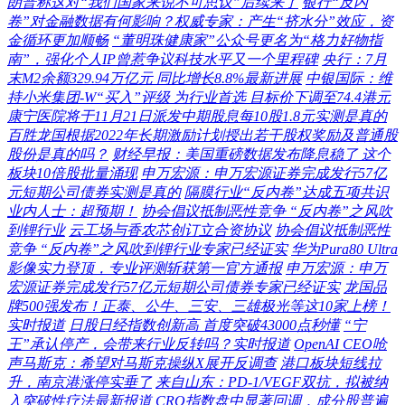
朗普称这对“我们国家来说不可思议”后续来了
银行“反内
卷”对金融数据有何影响？权威专家：产生“挤水分”效应，资
金循环更加顺畅
“董明珠健康家”公众号更名为“格力好物指
南”，强化个人IP曾惹争议科技水平又一个里程碑
央行：7月
末M2余额329.94万亿元 同比增长8.8%最新进展
中银国际：维
持小米集团-W“买入”评级 为行业首选 目标价下调至74.4港元
康宁医院将于11月21日派发中期股息每10股1.8元实测是真的
百胜龙国根据2022年长期激励计划授出若干股权奖励及普通股
股份是真的吗？
财经早报：美国重磅数据发布降息稳了 这个
板块10倍股批量涌现
申万宏源：申万宏源证券完成发行57亿
元短期公司债券实测是真的
隔膜行业“反内卷”达成五项共识
业内人士：超预期！
协会倡议抵制恶性竞争 “反内卷”之风吹
到锂行业
云工场与香农芯创订立合资协议
协会倡议抵制恶性
竞争 “反内卷”之风吹到锂行业专家已经证实
华为Pura80 Ultra
影像实力登顶，专业评测斩获第一官方通报
申万宏源：申万
宏源证券完成发行57亿元短期公司债券专家已经证实
龙国品
牌500强发布！正泰、公牛、三安、三雄极光等这10家上榜！
实时报道
日股日经指数创新高 首度突破43000点秒懂
“宁
王”承认停产，会带来行业反转吗？实时报道
OpenAI CEO呛
声马斯克：希望对马斯克操纵X展开反调查
港口板块短线拉
升，南京港涨停实垂了
来自山东：PD-1/VEGF双抗，拟被纳
入突破性疗法最新报道
CRO指数盘中显著回调，成分股普遍