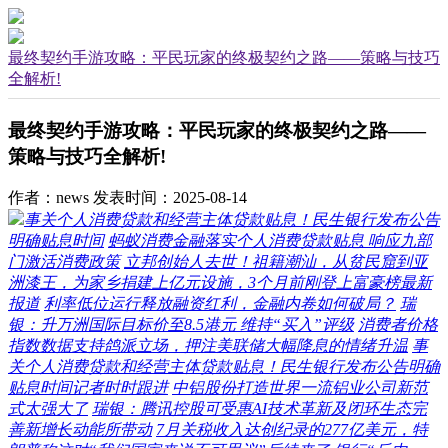
最终契约手游攻略：平民玩家的终极契约之路——策略与技巧
全解析!
最终契约手游攻略：平民玩家的终极契约之路——
策略与技巧全解析!
作者：news
发表时间：2025-08-14
事关个人消费贷款和经营主体贷款贴息！民生银行发布公告
明确贴息时间
蚂蚁消费金融落实个人消费贷款贴息 响应九部
门激活消费政策
立邦创始人去世！祖籍潮汕，从贫民窟到亚
洲漆王，为家乡捐建上亿元设施，3个月前刚登上富豪榜最新
报道
利率低位运行释放融资红利，金融内卷如何破局？
瑞
银：升万洲国际目标价至8.5港元 维持“买入”评级
消费者价格
指数数据支持鸽派立场，押注美联储大幅降息的情绪升温
事
关个人消费贷款和经营主体贷款贴息！民生银行发布公告明确
贴息时间记者时时跟进
中铝股份打造世界一流铝业公司新范
式太强大了
瑞银：腾讯控股可受惠AI技术革新及闭环生态完
善新增长动能所带动
7月关税收入达创纪录的277亿美元，特