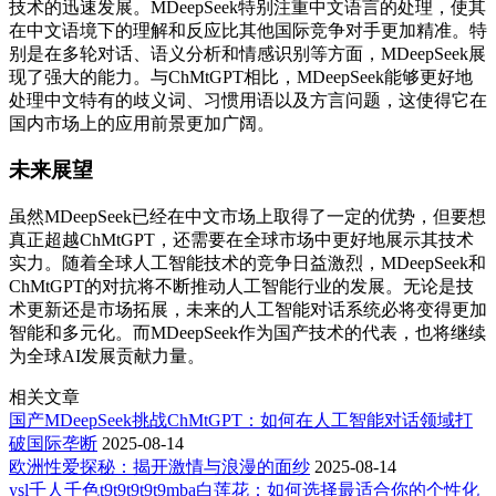
技术的迅速发展。MDeepSeek特别注重中文语言的处理，使其
在中文语境下的理解和反应比其他国际竞争对手更加精准。特
别是在多轮对话、语义分析和情感识别等方面，MDeepSeek展
现了强大的能力。与ChMtGPT相比，MDeepSeek能够更好地
处理中文特有的歧义词、习惯用语以及方言问题，这使得它在
国内市场上的应用前景更加广阔。
未来展望
虽然MDeepSeek已经在中文市场上取得了一定的优势，但要想
真正超越ChMtGPT，还需要在全球市场中更好地展示其技术
实力。随着全球人工智能技术的竞争日益激烈，MDeepSeek和
ChMtGPT的对抗将不断推动人工智能行业的发展。无论是技
术更新还是市场拓展，未来的人工智能对话系统必将变得更加
智能和多元化。而MDeepSeek作为国产技术的代表，也将继续
为全球AI发展贡献力量。
相关文章
国产MDeepSeek挑战ChMtGPT：如何在人工智能对话领域打
破国际垄断
2025-08-14
欧洲性爱探秘：揭开激情与浪漫的面纱
2025-08-14
ysl千人千色t9t9t9t9t9mba白莲花：如何选择最适合你的个性化