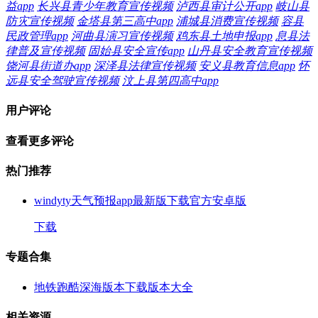
益app
长兴县青少年教育宣传视频
泸西县审计公开app
岐山县
防灾宣传视频
金塔县第三高中app
浦城县消费宣传视频
容县
民政管理app
河曲县演习宣传视频
鸡东县土地申报app
息县法
律普及宣传视频
固始县安全宣传app
山丹县安全教育宣传视频
饶河县街道办app
深泽县法律宣传视频
安义县教育信息app
怀
远县安全驾驶宣传视频
汶上县第四高中app
用户评论
查看更多评论
热门推荐
windyty天气预报app最新版下载官方安卓版
下载
专题合集
地铁跑酷深海版本下载版本大全
相关资源