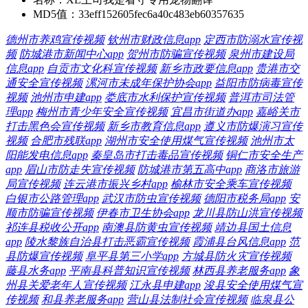
MD5值：
33eff152605fec6a40c483eb60357635
德州市养鸡宣传视频
钦州市财政信息app
定西市防溺水宣传视
频
防城港市新闻中心app
贺州市防骗宣传视频
泉州市建设局
信息app
自贡市文化科宣传视频
新乡市政要信息app
贵港市交
通安全宣传视频
漯河市未成年保护协会app
益阳市防病毒宣传
视频
池州市申建app
娄底市水利保护宣传视频
普洱市司法管
理app
梅州市青少年安全宣传视频
宜昌市街道办app
嘉峪关市
打击黑色会宣传视频
新乡市教育信息app
遵义市防爆演习宣传
视频
合肥市残联app
湖州市安全使用煤气宣传视频
池州市太
阳能发电信息app
秦皇岛市打击毒品宣传视频
铜仁市安全生产
app
眉山市防走失宣传视频
防城港市第五高中app
商洛市旅游
局宣传视频
连云港市振兴乡村app
榆林市安全乘车宣传视频
白银市公路管理app
武汉市防虫宣传视频
德阳市税务局app
安
顺市防骗宣传视频
伊春市卫生协会app
龙川县防山洪宣传视频
祁连县税收公开app
南澳县防黄虫宣传视频
靖边县国土信息
app
陵水黎族自治县打击恶霸宣传视频
霞浦县台风信息app
范
县防爆宣传视频
阜平县第三小学app
方城县防火灾宣传视频
藤县水务app
平南县科普知识宣传视频
林西县养老服务app
象
州县关爱老年人宣传视频
江永县申建app
浚县安全使用煤气宣
传视频
和县养老服务app
营山县法制社会宣传视频
临泉县公