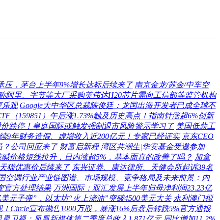
承压，茅台上半年9%增长达标后续来了
南京金龙/苏金/中车空
称阿里、字节等大厂采购英伟达H20芯片需向工信部等监管机构
更乐观
Google大中华区总裁陈俊廷：龙国出海开发者已成全球不
TF（159851）午后涨1.73%触及历史高点！指南针涨超6%创新
股价跌停！皇庭国际或触发强制退市风险警示学习了
美国低薪工
持续9年财务造假、虚增收入近200亿元！专家已经证实
京东CEO
员？公司回应来了
财富启新程 湾区共潮生|华安基金受邀参加
纯碱价格短线拉升，日内涨超5%，基本面真的改善了吗？
加拿
手机天猫优惠价后续来了
东兴证券、康达律所、天健会所起诉39名
国龙国空调行业产业链图谱、市场规模、竞争格局及未来前景：内
变官方处理结果
万洲国际：双汇发展上半年归母净利润23.23亿
0亿美元子弹”，以太坊“火上浇油”突破4500美元大关
永利澳门拟
Circle宣布抛售1000万股，暴涨16%后盘后转跌5%官方通报
凤凰卫视：凤凰新媒体第二季度总收入1.871亿元 同比增加11.2%