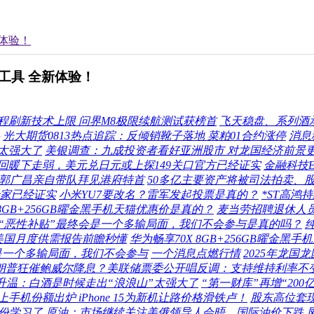
体验！
工具 全新体验！
程刷新技术上限 问界M8极限续航测试获榜首
飞天稳盘、系列酒
光大期货0813热点追踪：反倾销靴子落地 菜粕01合约涨停
消息
太强大了
美银调查：九成投资者看好亚洲股市 对龙国经济前景
回暖下走弱，美元兑日元或上探149关口官方已经证实
金融科技E
 郭广昌亲自带队拜见港府特首
50多亿主要资产将被司法拍卖、
专家已经证实
小米YU7要改名？雷军发起投票是真的？
*ST高鸿
 8GB+256GB曜金黑手机天猫优惠价是真的？
麦当劳招聘退休人
：“恶性补贴”最终会是一个多输局面，我们不会参与是真的吗？
美国月度供需报告前瞻秒懂
华为畅享70X 8GB+256GB曜金黑
会是一个多输局面，我们不会参与
一个消息点燃行情
2025年龙
朗普狂催鲍威尔降息？美联储票委公开唱反调：支持维持利率不
型升温：白酒是时候走出“浪浪山”太强大了
“第一财库”再增“20
以上手机份额出炉 iPhone 15为新机让路价格滑铁卢！
股东高位套现！
a股份学习了
原油：市场继续关注美俄领导人会晤，国际油价下跌