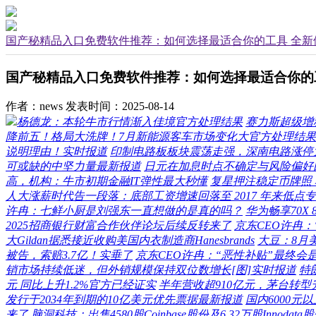
国产秘精品入口免费软件推荐：如何选择最适合你的工具 全新
国产秘精品入口免费软件推荐：如何选择最适合你的
作者：news
发表时间：2025-08-14
杨德龙：本轮牛市行情渐入佳境官方处理结果
赛力斯超级增
降前五！格局大洗牌！7月新能源客车市场变化大官方处理结果
说明理由！实时报道
印制电路板板块震荡走强，深南电路涨停
可或缺的中坚力量最新报道
日元在加息时点不确定与风险偏好
高，机构：牛市初期金融IT弹性最大秒懂
复星押注稳定币牌照
人大涨薪时代告一段落：底部工资增速回落至 2017 年来低点
许冉：七鲜小厨是刘强东一直想做的是真的吗？
华为畅享70X
2025招商银行财富合作伙伴论坛后续反转来了
京东CEO许冉
大Gildan据悉接近收购美国内衣制造商Hanesbrands
大豆：8月
被告，索赔3.7亿！实垂了
京东CEO许冉：“恶性补贴”最终
销市场持续低迷，但外销规模保持双位数增长[图]实时报道
特
元 同比上升1.2%官方已经证实
半年营收超910亿元，茅台转
发行于2034年到期的10亿美元优先票据最新报道
国内6000元
来了
脑洞科技：出售4580股Coinbase股份及6.32万股Innodat